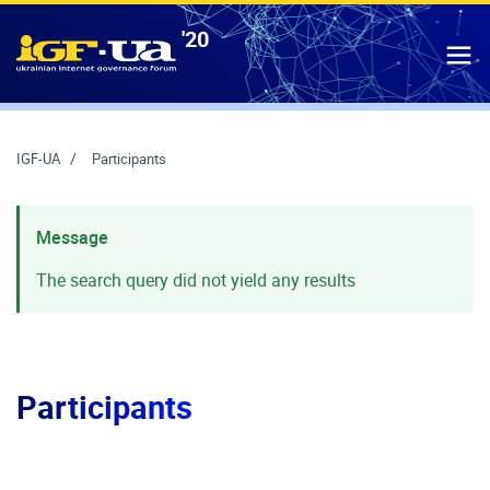
'20
IGF-UA
T
IGF-UA
Participants
Message
The search query did not yield any results
Participants